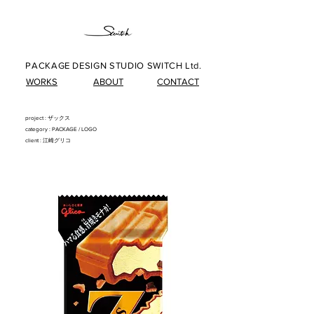
PACKAGE DESIGN STUDIO SWITCH Ltd.
WORKS
ABOUT
CONTACT
project : ザックス
category : PACKAG
E/
LOG
O
client : 江崎グリコ