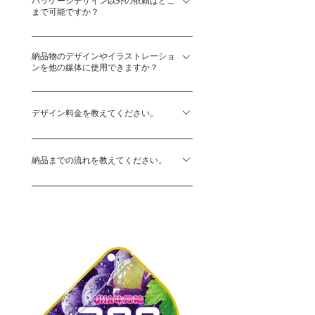
インをご依頼いただく場合など、デザイン
パッケージデザイン以外の依頼はどこ
提案・プレゼンテーションまで最短で２週
させていただいております。 直接伺わせ
まで可能ですか？
コンペの内容の詳細やコンペフィーなどを
間以上いただいております。フィニッシュ
ていただくことも可能ですのでご相談くだ
ご提示いただき、検討した上で「売れるデ
までの期間は企画により異なります。 ご
さい。
弊社では担当したブランドやパッケージデ
ザイン」に必要であれば参加いたします。
依頼内容や混雑状況によっても異なります
納品物のデザインやイラストレーショ
ザインに伴うPOPやパンフレット、包装紙
無償のデザインコンペにつきましては、ど
ンを他の媒体に使用できますか？
ので、お問合せ時に大まかな目安をお伝え
などの各種印刷物、またはSNSで使用する
のような場合でもお断りさせていただいて
させていただきます。
画像イメージやLINEスタンプなどの販売促
弊社が担当している同一ブランドに限り他
おります。
進ツールなど、ご要望があればトータルに
の媒体でご使用可能です。 ご使用の際は
デザイン料金を教えてください。
デザインしておりますので対応可能です。
事前にご相談くださいますようお願いいた
その他、CIやVIなどロゴのご依頼や、ブラ
弊社デザインは企画ごとに全てオーダーメ
します。 当初の目的以外の弊社が関与し
ンドのネーミング、イラストレーションや
イドで制作しております。 デザインの制
納品までの流れを教えてください。
ていない別ブランド、別商品への二次使用
キャラクター制作のご依頼もお引き受けし
作内容（例：撮影やイラストレーションが
は、ご遠慮いただいております。
【一例】 お問い合わせ（ お電話・メー
ています。 特にご要望がない限り、全て
必要か）によりましてもトータルのデザイ
ル・フォーム ） ↓ ご依頼 ↓ オリエン
のデザインやイラストレーションは弊社内
ン料は異なる為、弊社では一定の価格表を
テーション ↓ デザインの制作 ↓ プレ
部で全て制作しております。 直接デザイ
設けておりません。 ご依頼の内容とご予
ゼンテーション ↓ デザイン案のセレクト
ナーがイラストレーションを描くことによ
算に応じて可能な限り実現可能な表現や制
↓ ブラッシュアップ・調整 ↓ デザイン
り、目的がブレずにデザインとイラストレ
作方法を検討し、企画毎に柔軟にお見積を
決定 ↓ ご確認・調整 ↓ データ納品
ーションの両方を同時進行でブラッシュア
ご提示させていただいております。 まず
ップいたします。 作家性を排除し、偏っ
はお気軽にお問合せください。
たデザインやイラストレーションのスタイ