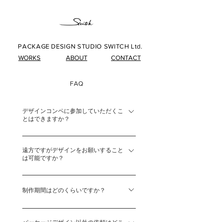
PACKAGE DESIGN STUDIO SWITCH Ltd.
WORKS
ABOUT
CONTACT
FAQ
デザインコンペに参加していただくこ
とはできますか？
「デザインコンペに勝つ為のデザイン」と
遠方ですがデザインをお願いすること
実際に店頭で「売れるデザイン」は必ずし
は可能ですか？
も一致しない場合がございます。 指名で
のご依頼からスタートして、対話を重ねデ
問題ございません。 関西圏以外など遠方
ザインをブラッシュアップしていき、ブラ
のご依頼は、弊社へご来社していただいて
制作期間はどのくらいですか？
ンドが進むべき道を共に考えて進めて行く
の打合せや、オンライン（ Teams , zoom
ことが望ましいですが、初めて弊社へデザ
オリエンテーション後、初回のデザインご
）での打合せ、お電話、メールなどで対応