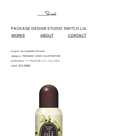
PACKAGE DESIGN STUDIO SWITCH Ltd.
WORKS
ABOUT
CONTACT
project : koi tsuyahada Oil foam
category : PACKAG
E/
LOG
O/
ILLUSTRATIO
N
art direction : トータルマネジメントビジネス
client : 近江兄弟社